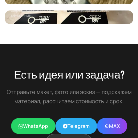
Гравировка на неметаллах
Дерево, кожа, экокожа, пластик, брелоки, органайзеры,
менажницы.
Есть идея или задача?
Отправьте макет, фото или эскиз — подскажем
материал, рассчитаем стоимость и срок.
WhatsApp
Telegram
MAX