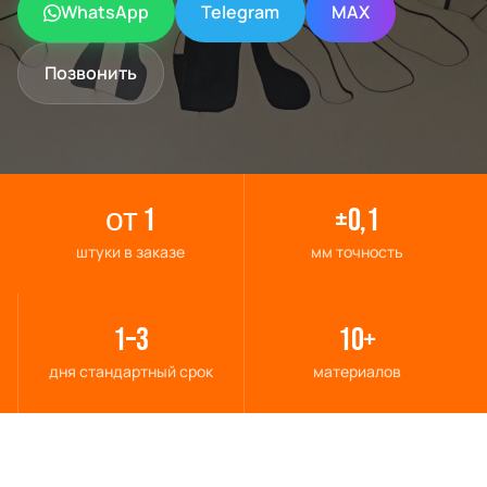
WhatsApp
Telegram
MAX
Telegram
Позвонить
MAX
от 1
±0,1
штуки в заказе
мм точность
1–3
10+
дня стандартный срок
материалов