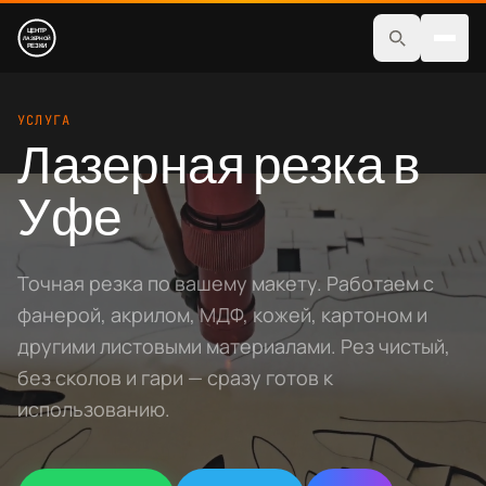
Услуги
УСЛУГА
Лазерная резка в
Изделия
Уфе
Магазин
Работы
Точная резка по вашему макету. Работаем с
Шрифты
фанерой, акрилом, МДФ, кожей, картоном и
другими листовыми материалами. Рез чистый,
Для бизнеса
без сколов и гари — сразу готов к
Контакты
использованию.
+7(937)483-80-03