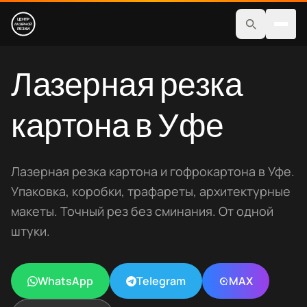
Услуги
Лазерная резка
Изделия
картона в Уфе
Магазин
Работы
Лазерная резка картона и гофрокартона в Уфе.
Упаковка, коробки, трафареты, архитектурные
Шрифты
макеты. Точный рез без сминания. От одной
Для бизнеса
штуки.
Контакты
WhatsApp
Telegram
MAX
+7(937)483-80-03