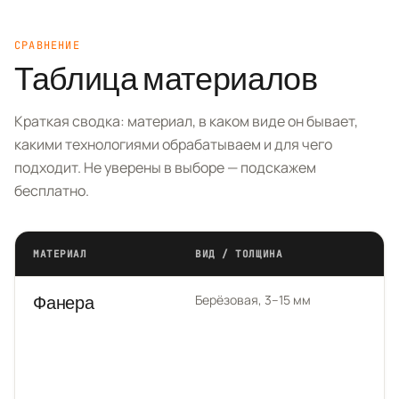
Telegram
СРАВНЕНИЕ
Таблица материалов
MAX
Краткая сводка: материал, в каком виде он бывает,
какими технологиями обрабатываем и для чего
подходит. Не уверены в выборе — подскажем
бесплатно.
МАТЕРИАЛ
ВИД / ТОЛЩИНА
Сравнение материалов для лазерной резки, гравировки, 
Берёзовая, 3–15 мм
Фанера