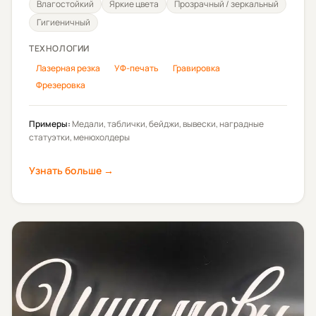
Влагостойкий
Яркие цвета
Прозрачный / зеркальный
Гигиеничный
ТЕХНОЛОГИИ
Лазерная резка
УФ-печать
Гравировка
Фрезеровка
Примеры:
Медали, таблички, бейджи, вывески, наградные
статуэтки, менюхолдеры
Узнать больше →