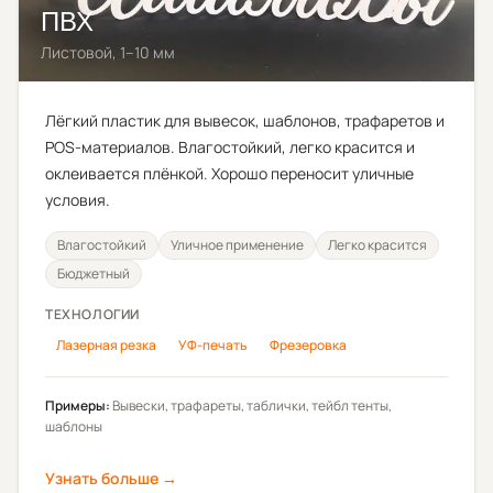
ПВХ
Листовой, 1–10 мм
Лёгкий пластик для вывесок, шаблонов, трафаретов и
POS-материалов. Влагостойкий, легко красится и
оклеивается плёнкой. Хорошо переносит уличные
условия.
Влагостойкий
Уличное применение
Легко красится
Бюджетный
ТЕХНОЛОГИИ
Лазерная резка
УФ-печать
Фрезеровка
Примеры:
Вывески, трафареты, таблички, тейбл тенты,
шаблоны
Узнать больше →