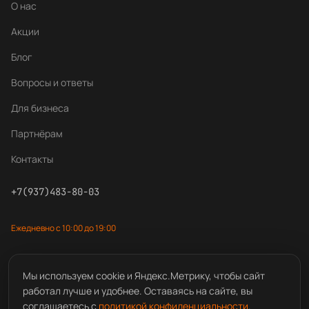
О нас
Акции
Блог
Вопросы и ответы
Для бизнеса
Партнёрам
Контакты
+7(937)483-80-03
Ежедневно с 10:00 до 19:00
Мы используем cookie и Яндекс.Метрику, чтобы сайт
работал лучше и удобнее. Оставаясь на сайте, вы
© 2025
Центр лазерной резки
соглашаетесь с
политикой конфиденциальности
.
Политика конфиденциальности