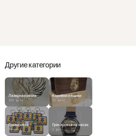
Telegram
MAX
Другие категории
Лазерная резка
Коробки и ящики
399
фото
72
фото
Гравировка
Гравировка на часах
78
фото
2
фото