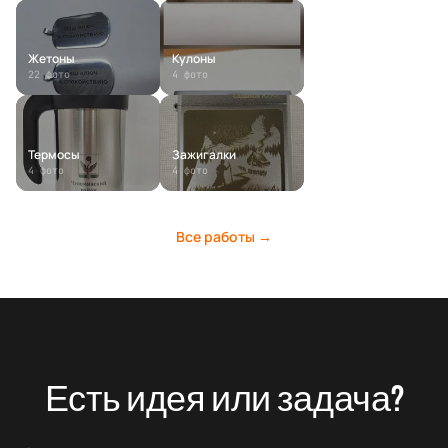
Жетоны
Кулоны
22
фото
4
фото
Термосы
Зажигалки
4
фото
4
фото
Все работы →
Есть идея или задача?