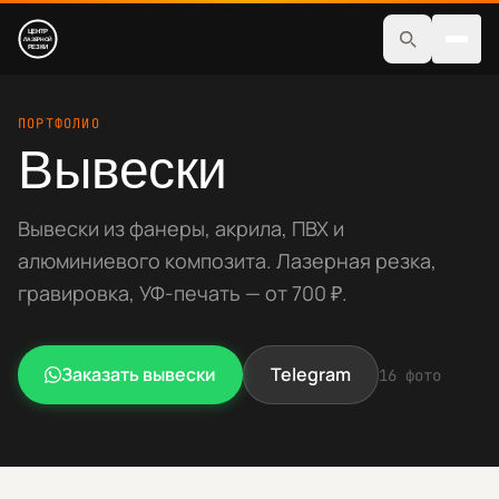
Услуги
ПОРТФОЛИО
Вывески
Изделия
Магазин
Вывески из фанеры, акрила, ПВХ и
алюминиевого композита. Лазерная резка,
Работы
гравировка, УФ-печать — от 700 ₽.
Шрифты
Для бизнеса
Заказать
вывески
Telegram
16
фото
Контакты
+7(937)483-80-03