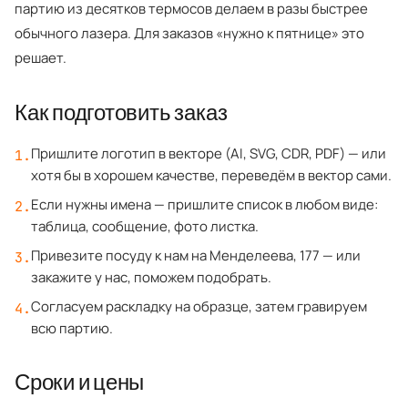
партию из десятков термосов делаем в разы быстрее
обычного лазера. Для заказов «нужно к пятнице» это
решает.
Как подготовить заказ
Пришлите логотип в векторе (AI, SVG, CDR, PDF) — или
1
.
хотя бы в хорошем качестве, переведём в вектор сами.
Если нужны имена — пришлите список в любом виде:
2
.
таблица, сообщение, фото листка.
Привезите посуду к нам на Менделеева, 177 — или
3
.
закажите у нас, поможем подобрать.
Согласуем раскладку на образце, затем гравируем
4
.
всю партию.
Сроки и цены